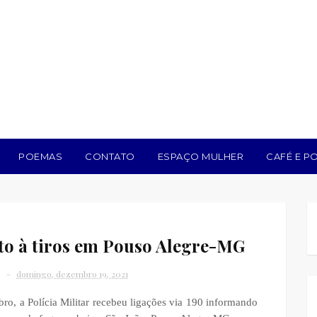
POEMAS
CONTATO
ESPAÇO MULHER
CAFÉ E PO
o à tiros em Pouso Alegre-MG
domingo, dezembro 19, 2021
, a Polícia Militar recebeu ligações via 190 informando