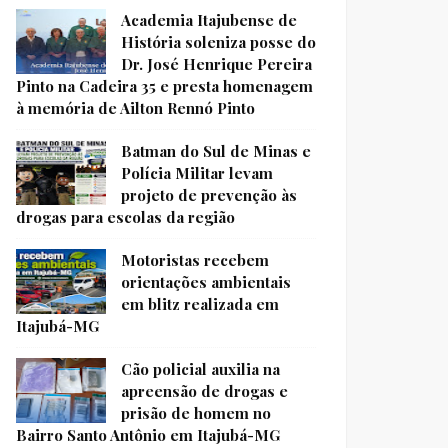
Academia Itajubense de
História soleniza posse do
Dr. José Henrique Pereira
Pinto na Cadeira 35 e presta homenagem
à memória de Ailton Rennó Pinto
Batman do Sul de Minas e
Polícia Militar levam
projeto de prevenção às
drogas para escolas da região
Motoristas recebem
orientações ambientais
em blitz realizada em
Itajubá-MG
Cão policial auxilia na
apreensão de drogas e
prisão de homem no
Bairro Santo Antônio em Itajubá-MG