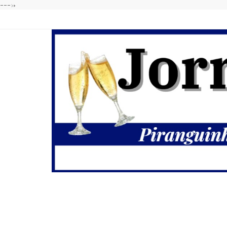
---->