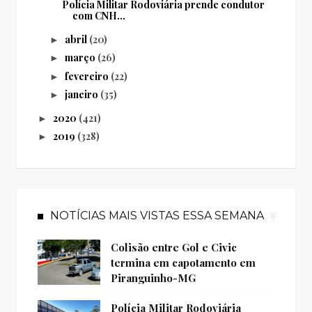
Polícia Militar Rodoviária prende condutor
com CNH...
abril
(20)
►
março
(26)
►
fevereiro
(22)
►
janeiro
(35)
►
2020
(421)
►
2019
(328)
►
NOTÍCIAS MAIS VISTAS ESSA SEMANA
Colisão entre Gol e Civic
termina em capotamento em
Piranguinho-MG
Polícia Militar Rodoviária