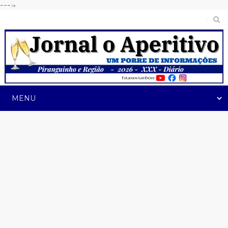
---->