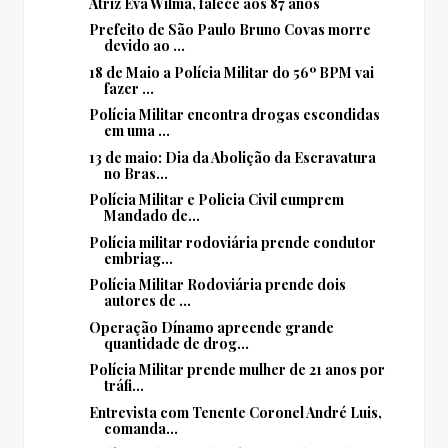
Atriz Eva Wilma, falece aos 87 anos
Prefeito de São Paulo Bruno Covas morre
devido ao ...
18 de Maio a Polícia Militar do 56º BPM vai
fazer ...
Polícia Militar encontra drogas escondidas
em uma ...
13 de maio: Dia da Abolição da Escravatura
no Bras...
Polícia Militar e Policia Civil cumprem
Mandado de...
Polícia militar rodoviária prende condutor
embriag...
Polícia Militar Rodoviária prende dois
autores de ...
Operação Dínamo apreende grande
quantidade de drog...
Polícia Militar prende mulher de 21 anos por
tráfi...
Entrevista com Tenente Coronel André Luis,
comanda...