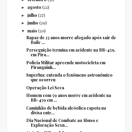
agosto
(22)
►
julho
(27)
►
junho
(29)
►
maio
(20)
▼
Rapaz de 23 anos morre afogado após sair de
Baile ...
Perseguição termina em acidente na BR-459,
em Pira...
Polícia Militar apreende motocicleta em
Piranguinh...
Superlua: entenda o fenômeno astronômico
que ocorreu
Operação Lei Seca
Homem com 59 anos morre em acidente na
BR-459 em ...
Caminhão de bebida alcóolica capota na
divisa entr...
Dia Nacional de Combate ao Abuso e
Exploração Sexu...