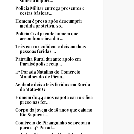
sobre a import...
Policia Militar entrega presentes e
cestas básicas...
Homem é preso após descumprir
medida protetiva, so...
Polícia Civil prende homem que
arrombou e invadiu ...
Três carros colidem e deixam duas
pessoas feridas ...
Patrulha Rural durante apoio em
Paraisópolis recup...
4ª Parada Natalina do Comércio
Monitorado de Piran...
Acidente deixa três feridos em Borda
da Mata-MG
Homem de 44 anos capota carro e fica
preso nas fer...
Corpo da jovem de 18 anos que caiu no
Rio Sapucaí ...
Comércio de Piranguinho se prepara
para a 4º Parad...