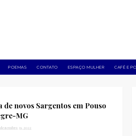
POEMAS
CONTATO
ESPAÇO MULHER
CAFÉ E PO
a de novos Sargentos em Pouso
egre-MG
 dezembro 31, 2022