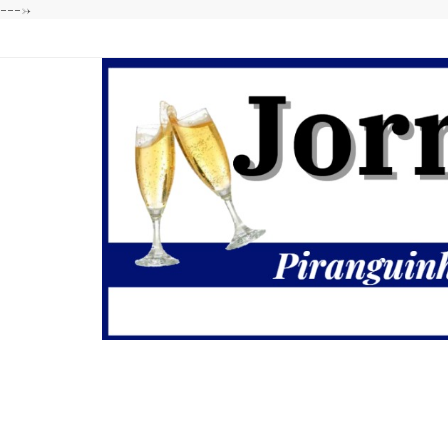
---->