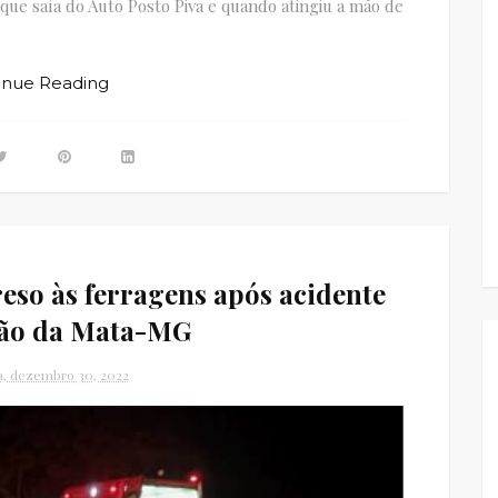
ue saía do Auto Posto Piva e quando atingiu a mão de
inue Reading
eso às ferragens após acidente
oão da Mata-MG
ra, dezembro 30, 2022