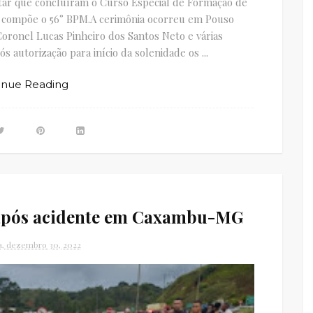
itar que concluíram o Curso Especial de Formação de
s compõe o 56° BPM.A cerimônia ocorreu em Pouso
 Coronel Lucas Pinheiro dos Santos Neto e várias
ós autorização para início da solenidade os ...
inue Reading
 após acidente em Caxambu-MG
ra, dezembro 30, 2022