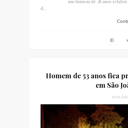
um homem de 38 anos relatou q
d...
Cont
Homem de 53 anos fica pr
em São J
sexta-fei