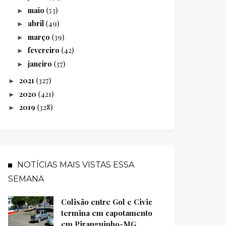
maio
(53)
►
abril
(49)
►
março
(39)
►
fevereiro
(42)
►
janeiro
(37)
►
2021
(327)
►
2020
(421)
►
2019
(328)
►
NOTÍCIAS MAIS VISTAS ESSA
SEMANA
Colisão entre Gol e Civic
termina em capotamento
em Piranguinho-MG