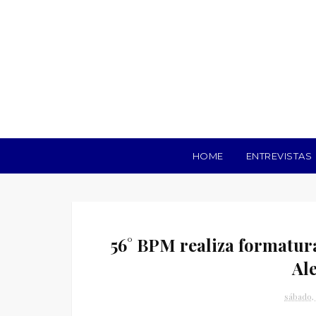
HOME
ENTREVISTAS
56° BPM realiza formatur
Al
sábado,