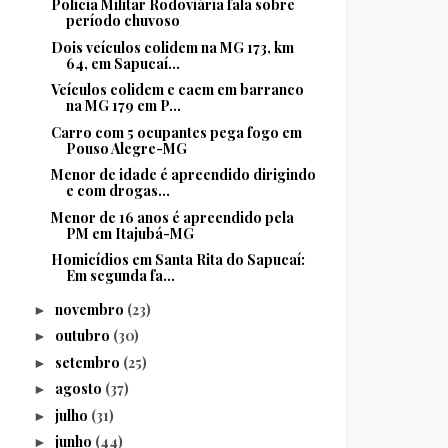
Polícia Militar Rodoviária fala sobre
período chuvoso
Dois veículos colidem na MG 173, km
64, em Sapucaí...
Veículos colidem e caem em barranco
na MG 179 em P...
Carro com 5 ocupantes pega fogo em
Pouso Alegre-MG
Menor de idade é apreendido dirigindo
e com drogas...
Menor de 16 anos é apreendido pela
PM em Itajubá-MG
Homicídios em Santa Rita do Sapucaí:
Em segunda fa...
novembro
(23)
►
outubro
(30)
►
setembro
(25)
►
agosto
(37)
►
julho
(31)
►
junho
(44)
►