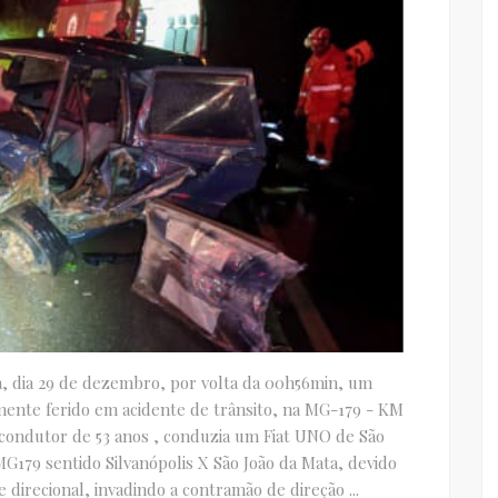
a, dia 29 de dezembro, por volta da 00h56min, um
ente ferido em acidente de trânsito, na MG-179 - KM
condutor de 53 anos , conduzia um Fiat UNO de São
MG179 sentido Silvanópolis X São João da Mata, devido
 direcional, invadindo a contramão de direção ...