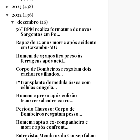
2023
(438)
►
2022
(436)
▼
dezembro
(26)
▼
56° BPM realiza formatura de novos
Sargentos em Po...
Rapaz de 22 anos morre após acidente
em Caxambu-MG
Homem de 53 anos fica preso às
ferragens após acid...
Corpo de Bombeiros resgatam dois
cachorros ilhados...
1º transplante de medula óssea com
células congela...
Homem é preso após colisão
transversal entre carro...
Período Chuvoso: Corpo de
Bombeiros resgatam pesso...
Homem rapta a ex-companheira e
morre após confront...
Entrevista: Membros do Consep falam