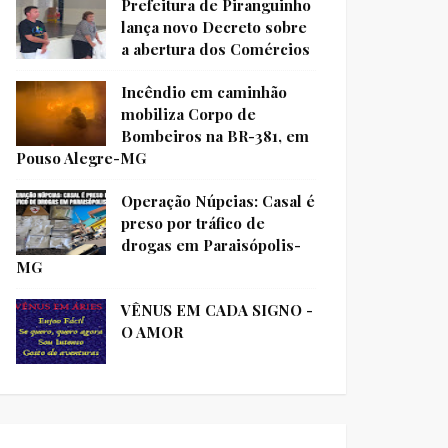
Prefeitura de Piranguinho
lança novo Decreto sobre
a abertura dos Comércios
Incêndio em caminhão
mobiliza Corpo de
Bombeiros na BR-381, em
Pouso Alegre-MG
Operação Núpcias: Casal é
preso por tráfico de
drogas em Paraisópolis-
MG
VÊNUS EM CADA SIGNO -
O AMOR