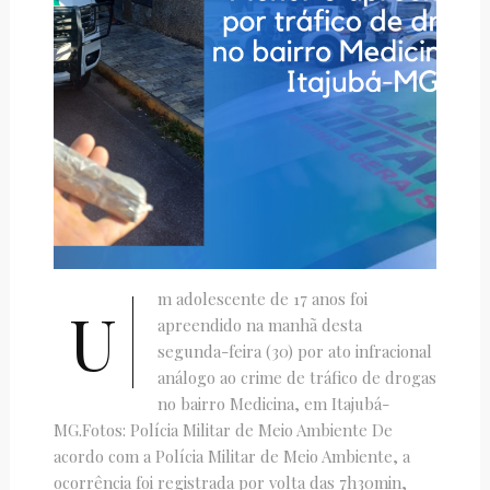
m adolescente de 17 anos foi
U
apreendido na manhã desta
segunda-feira (30) por ato infracional
análogo ao crime de tráfico de drogas
no bairro Medicina, em Itajubá-
MG.Fotos: Polícia Militar de Meio Ambiente De
acordo com a Polícia Militar de Meio Ambiente, a
ocorrência foi registrada por volta das 7h30min,