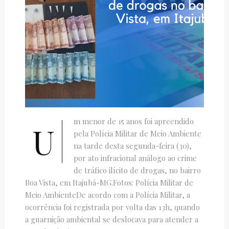
m menor de 15 anos foi apreendido
U
pela Polícia Militar de Meio Ambiente
na tarde desta segunda-feira (30),
por ato infracional análogo ao crime
de tráfico ilícito de drogas, no bairro
Boa Vista, em Itajubá-MG.Fotos: Polícia Militar de
Meio AmbienteDe acordo com a Polícia Militar, a
ocorrência foi registrada por volta das 13h, quando
a guarnição ambiental se deslocava para atender a