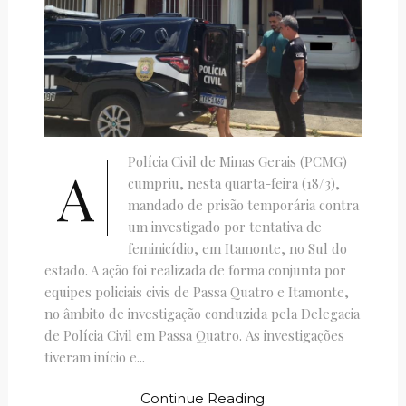
Polícia Civil de Minas Gerais (PCMG)
A
cumpriu, nesta quarta-feira (18/3),
mandado de prisão temporária contra
um investigado por tentativa de
feminicídio, em Itamonte, no Sul do
estado. A ação foi realizada de forma conjunta por
equipes policiais civis de Passa Quatro e Itamonte,
no âmbito de investigação conduzida pela Delegacia
de Polícia Civil em Passa Quatro. As investigações
tiveram início e...
Continue Reading