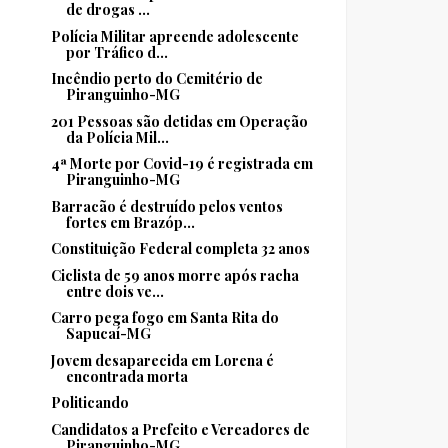
de drogas ...
Polícia Militar apreende adolescente
por Tráfico d...
Incêndio perto do Cemitério de
Piranguinho-MG
201 Pessoas são detidas em Operação
da Polícia Mil...
4ª Morte por Covid-19 é registrada em
Piranguinho-MG
Barracão é destruído pelos ventos
fortes em Brazóp...
Constituição Federal completa 32 anos
Ciclista de 59 anos morre após racha
entre dois ve...
Carro pega fogo em Santa Rita do
Sapucaí-MG
Jovem desaparecida em Lorena é
encontrada morta
Politicando
Candidatos a Prefeito e Vereadores de
Piranguinho-MG