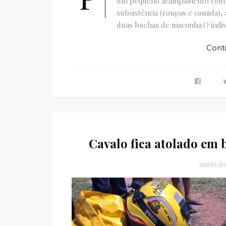
um pequeno acampamento com re
subsistência (roupas e comida),
duas buchas de maconha.O indiv
Cont
Cavalo fica atolado em
quinta-fe