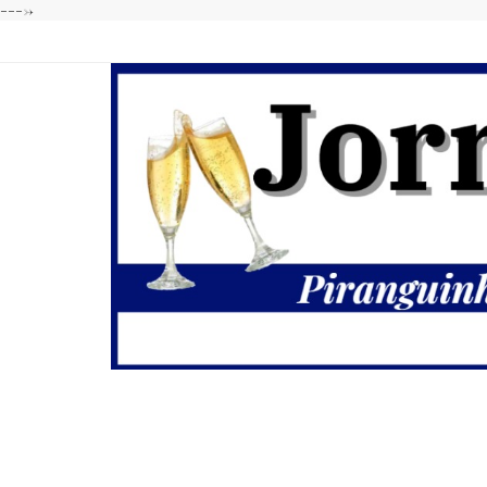
---->