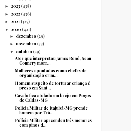
2023
(438)
►
2022
(436)
►
2021
(327)
►
2020
(421)
▼
dezembro
(29)
►
novembro
(33)
►
outubro
(29)
▼
Ator que interpretou James Bond, Sean
Connery morr...
Mulheres apontadas como chefes de
organização crim...
Homem suspeito de torturar criança é
preso em Sant...
Cavalo fica atolado em brejo em Poços
de Caldas-MG
Polícia Militar de Itajubá-MG prende
homem por Trá...
Polícia Militar apreendeu três menores
com pinos d...