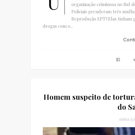
U
organização criminosa no Sul d
Policiais prenderam três mul
Reprodução EPTVElas tinham par
drogas com o...
Cont
Homem suspeito de tortura
do S
quinta-fe