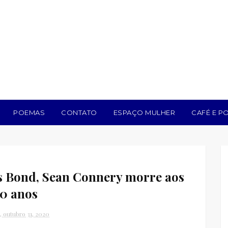
POEMAS
CONTATO
ESPAÇO MULHER
CAFÉ E PO
s Bond, Sean Connery morre aos
0 anos
, outubro 31, 2020