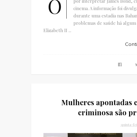
O
por interpretar James Bond, el
cinema. A informação foi divul
durante uma estadia nas Baham
problemas de saúde há algum 
Elizabeth II ...
Cont
Mulheres apontadas c
criminosa são 
quinta-fe