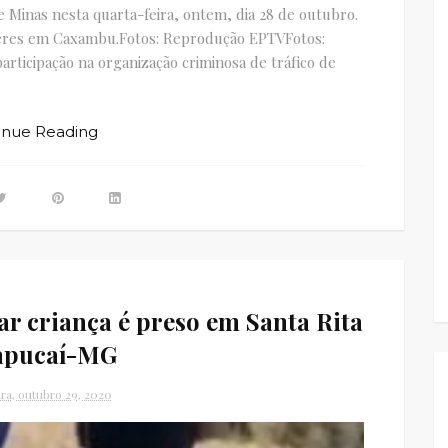
e Minas nesta quarta-feira, ontem, dia 28 de outubro.
heres em Caxambu.Fotos: Reprodução EPTVFotos:
ticipação na organização criminosa de tráfico de
inue Reading
r criança é preso em Santa Rita
apucaí-MG
ira, outubro 29, 2020