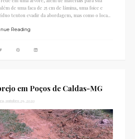
de em uma árvore, além de materiais para sua
 além de uma faca de 25 cm de lâmina, uma foice e
íduo tentou evadir da abordagem, mas como o loca...
inue Reading
 brejo em Poços de Caldas-MG
ira, outubro 29, 2020