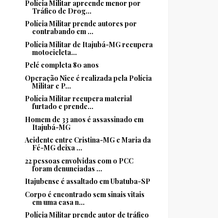
Polícia Militar apreende menor por
Tráfico de Drog...
Polícia Militar prende autores por
contrabando em ...
Polícia Militar de Itajubá-MG recupera
motocicleta...
Pelé completa 80 anos
Operação Nice é realizada pela Polícia
Militar e P...
Polícia Militar recupera material
furtado e prende...
Homem de 33 anos é assassinado em
Itajubá-MG
Acidente entre Cristina-MG e Maria da
Fé-MG deixa ...
22 pessoas envolvidas com o PCC
foram denunciadas ...
Itajubense é assaltado em Ubatuba-SP
Corpo é encontrado sem sinais vitais
em uma casa n...
Polícia Militar prende autor de tráfico