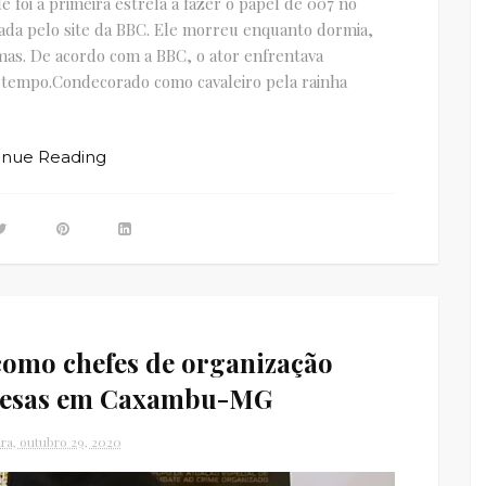
e foi a primeira estrela a fazer o papel de 007 no
gada pelo site da BBC. Ele morreu enquanto dormia,
as. De acordo com a BBC, o ator enfrentava
tempo.Condecorado como cavaleiro pela rainha
inue Reading
omo chefes de organização
presas em Caxambu-MG
ira, outubro 29, 2020