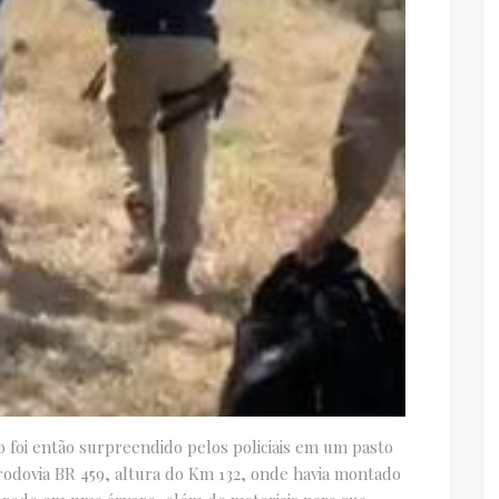
o foi então surpreendido pelos policiais em um pasto
odovia BR 459, altura do Km 132, onde havia montado