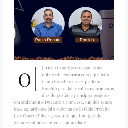
Jornal O Aperitivo realizou uma
O
entrevista exclusiva com o prefeito
Paulo Renato e o vice-prefeito
Ronildo para falar sobre os primeiros
dias de gestão e principais projetos
em andamento. Durante a conversa, um dos temas
mais aguardados foi a reforma do Estádio Prefeito
José Onofre Ribeiro, assunto que tem gerado
grande polêmica entre a comunidade