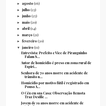
agosto
(16)
►
julho
(23)
►
junho
(25)
►
maio
(20)
►
abril
(14)
►
março
(21)
►
fevereiro
(30)
►
janeiro
(11)
▼
Entrevista: Prefeito e Vice de Piranguinho
Falam S...
Autor de homicídio é preso em zona rural de
Espíri...
Senhora de 70 anos morre em acidente de
trânsito n...
Homicídio por motivo fútil é registrado em
Pouso A...
O Céu em sua Casa: Observação Remota
Traz Desfile ...
Jovem de 19 anos morre em acidente de