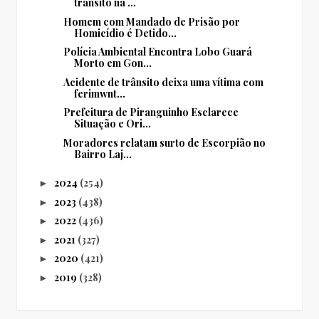
trânsito na ...
Homem com Mandado de Prisão por
Homicídio é Detido...
Polícia Ambiental Encontra Lobo Guará
Morto em Gon...
Acidente de trânsito deixa uma vítima com
ferimwnt...
Prefeitura de Piranguinho Esclarece
Situação e Ori...
Moradores relatam surto de Escorpião no
Bairro Laj...
2024
(254)
►
2023
(438)
►
2022
(436)
►
2021
(327)
►
2020
(421)
►
2019
(328)
►