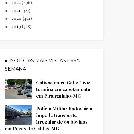
2022
(436)
►
2021
(327)
►
2020
(421)
►
2019
(328)
►
NOTÍCIAS MAIS VISTAS ESSA
SEMANA
Colisão entre Gol e Civic
termina em capotamento
em Piranguinho-MG
Polícia Militar Rodoviária
impede transporte
irregular de 69 bovinos
em Poços de Caldas-MG