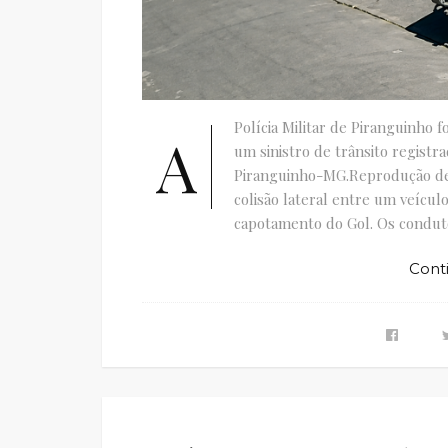
Polícia Militar de Piranguinho f
A
um sinistro de trânsito registr
Piranguinho-MG.Reprodução de 
colisão lateral entre um veícu
capotamento do Gol. Os conduto
Cont