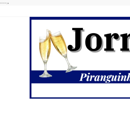
---->