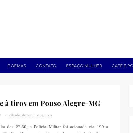
POEMAS
CONTATO
ESPAÇO MULHER
CAFÉ E PO
 à tiros em Pouso Alegre-MG
o
sábado, dezembro 25, 2021
lta das 22:30, a Policia Militar foi acionada via 190 a