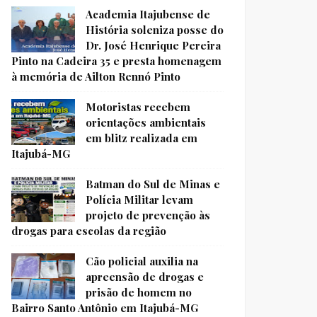
Academia Itajubense de
História soleniza posse do
Dr. José Henrique Pereira
Pinto na Cadeira 35 e presta homenagem
à memória de Ailton Rennó Pinto
Motoristas recebem
orientações ambientais
em blitz realizada em
Itajubá-MG
Batman do Sul de Minas e
Polícia Militar levam
projeto de prevenção às
drogas para escolas da região
Cão policial auxilia na
apreensão de drogas e
prisão de homem no
Bairro Santo Antônio em Itajubá-MG