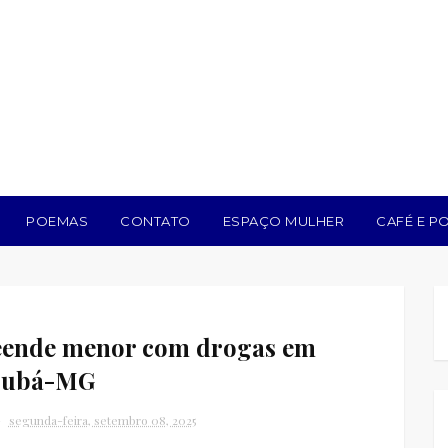
POEMAS
CONTATO
ESPAÇO MULHER
CAFÉ E PO
reende menor com drogas em
ajubá-MG
segunda-feira, setembro 08, 2025