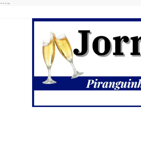
---->