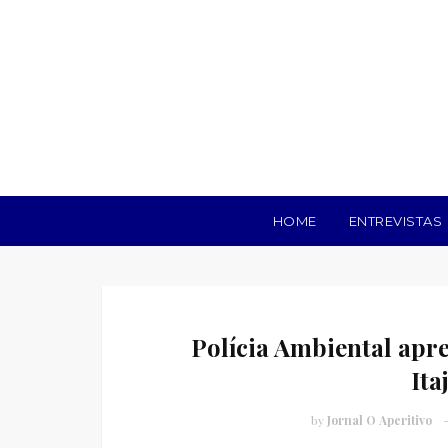
HOME
ENTREVISTAS
Polícia Ambiental ap
It
by
Jornal O Aperitivo