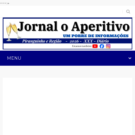
---->