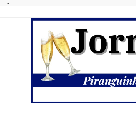
---->