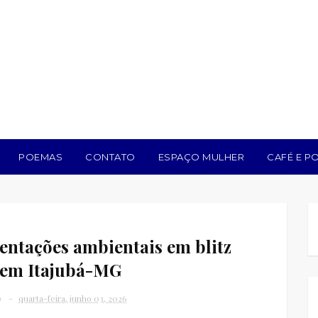
POEMAS
CONTATO
ESPAÇO MULHER
CAFÉ E PO
entações ambientais em blitz
 em Itajubá-MG
o
quarta-feira, junho 03, 2026