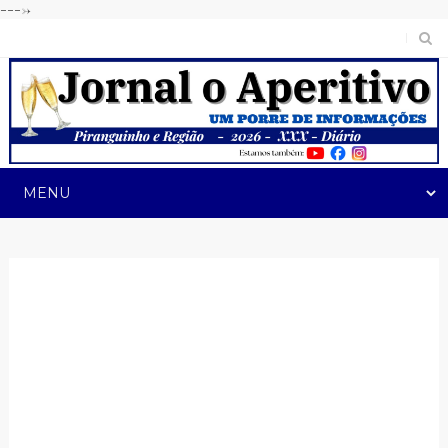
---->