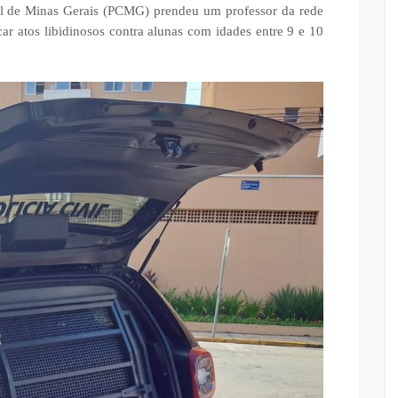
ivil de Minas Gerais (PCMG) prendeu um professor da rede
car atos libidinosos contra alunas com idades entre 9 e 10