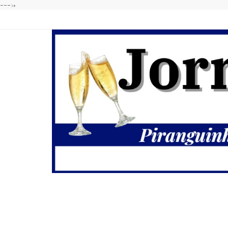
---->