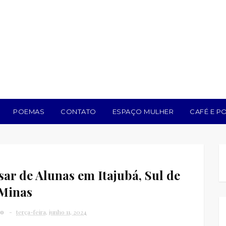
POEMAS
CONTATO
ESPAÇO MULHER
CAFÉ E PO
sar de Alunas em Itajubá, Sul de
Minas
vo
terça-feira, junho 11, 2024